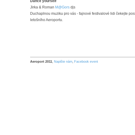
Dance yourself
Jirka & Roman
M@Gors
djs
Duchaplnou muziku pro vás - fajnové festivalové lidi čekejte pos
letošního Aeroportu.
Aeroport 2011
,
Napište nám
,
Facebook event