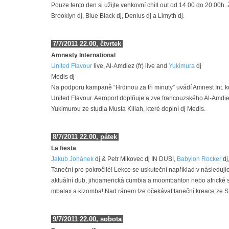
Pouze tento den si užijte venkovní chill out od 14.00 do 20.00h. 
Brooklyn dj, Blue Black dj, Denius dj a Limyth dj.
7/7/2011 22.00, čtvrtek
Amnesty International
United Flavour
live, Al-Amdiez (fr) live and
Yukimura
dj
Medis dj
Na podporu kampaně “Hrdinou za tři minuty” uvádí Amnest Int. k
United Flavour. Aeroport doplňuje a zve francouzského Al-Amd
Yukimurou ze studia Musta Killah, které doplní dj Medis.
8/7/2011 22.00, pátek
La fiesta
Jakub Johánek
dj & Petr Mikovec dj IN DUB!,
Babylon Rocker
dj
Taneční pro pokročilé! Lekce se uskuteční například v následují
aktuální dub, jihoamerická cumbia a moombahton nebo africké s
mbalax a kizomba! Nad ránem lze očekávat taneční kreace ze S
9/7/2011 22.00, sobota