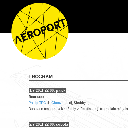
PROGRAM
1/7/2011 22.00, pátek
Beatcase
Phillip TBC
dj,
Ghonzales
dj, Shabby dj
Beatcase residenti a kinař celý večer diskutují o tom, kdo má jaké
2/7/2011 22.00, sobota