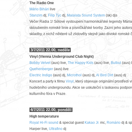
The Radio One
Mário Bihári
live
Stanzim
dj,
Filip Týc
dj,
Malalata Sound System
(sk) djs
Večer Radia 1! Sólové vystoupení harmonikářské legendy Mária 
skloubením romské linie a písničkářské tvorby. Zazní jeho autorsk
skladby, z nichž některé už zlidověly stejně jako divoké romské 
3/7/2011 22.00, neděle
Vinyl (Vienna Underground Club Night)
Bobby Velvet
(aus) live,
The Happy Kids
(aus) live,
Bulbul
(aus) 
Quehenberger
(aus) live
Electric Indigo
(aus) dj,
Microthol
(aus) dj,
Al Bird Dirt
(aus) dj
Koncert a party k filmu
Vinyl
, který objevuje originální prostředí
hudebního undergroundu. Akce se uskuteční s laskavou podpo
kulturního fóra v Praze.
4/7/2011 22.00, pondělí
High temperature
Royal Hi-Fi sound
& special guest
Kakao Jr.
mc,
Romário
dj & sp
Harper live,
Ultrafino
dj