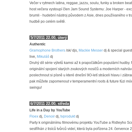
Večer v rytmech latina, reggae, jazzu, soulu, funky a broken beat
host večera vystoupí člen Jam Sound Systemu: Joe Harper - exc
brumli - hudební nástroj původem z Asie, dnes používaného v tra
hudbě po celém světě.
5/7/2011 22.00, úterý
Authentic
Gramophone Brothers
/sk/ djs,
Mackie Messer
dj & special guest
live,
Mikuláš
dj
Druhý díl série výletů kamsi až k prapočátkům populární hudby.
originální spojení starých zvukových nosičů a moderních nahráva
poslechnout si písně u které dnešní 9O-letí stráceli hlavu i zábr
pak můžete zapomenout v temperamentní roots & future fúzi mód
swingu!
6/7/2011 22.00, středa
Life in a Day by YouTube
Floex
dj,
Denoir
dj,
tvprodukt
dj
Party k originálnímu filmovému projektu YouTube a Ridleyho Scot
sestříhán z tisíců tvůrců videí, která byla pořízena 24. července 